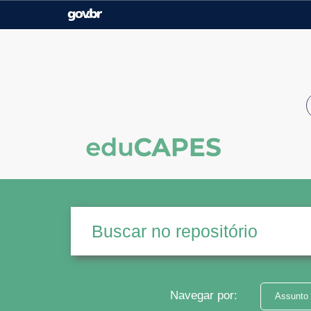
Casa Civil
Ministério da Justiça e
Segurança Pública
Ministério da Agricultura,
Ministério da Educação
Pecuária e Abastecimento
Ministério do Meio Ambiente
Ministério do Turismo
Secretaria de Governo
Gabinete de Segurança
Institucional
Navegar por:
Assunto