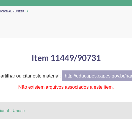
UCIONAL - UNESP
Item 11449/90731
rtilhar ou citar este material:
http://educapes.capes.gov.br/h
Não existem arquivos associados a este item.
cional - Unesp