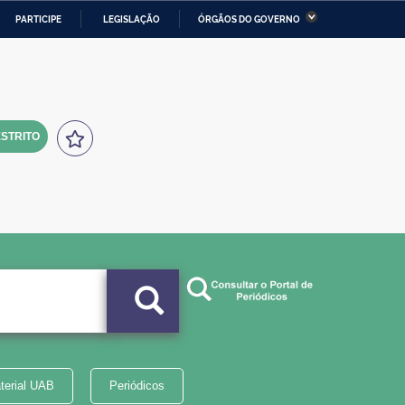
PARTICIPE
LEGISLAÇÃO
ÓRGÃOS DO GOVERNO
stério da Economia
Ministério da Infraestrutura
stério de Minas e Energia
Ministério da Ciência,
Tecnologia, Inovações e
Comunicações
STRITO
tério da Mulher, da Família
Secretaria-Geral
s Direitos Humanos
lto
terial UAB
Periódicos