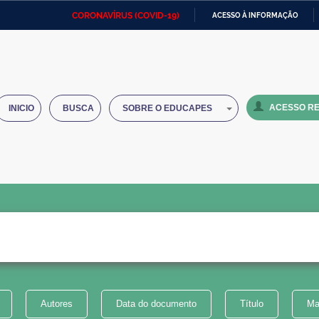
CORONAVÍRUS (COVID-19)
ACESSO À INFORMAÇÃO
Ministério da Defesa
Ministério das Relações
Mini
IR
Exteriores
PARA
O
Ministério da Cidadania
Ministério da Saúde
Mini
CONTEÚDO
ACESSO RE
INICIO
BUSCA
SOBRE O EDUCAPES
Ministério do Desenvolvimento
Controladoria-Geral da União
Minis
Regional
e do
Advocacia-Geral da União
Banco Central do Brasil
Plana
Autores
Data do documento
Título
Ma