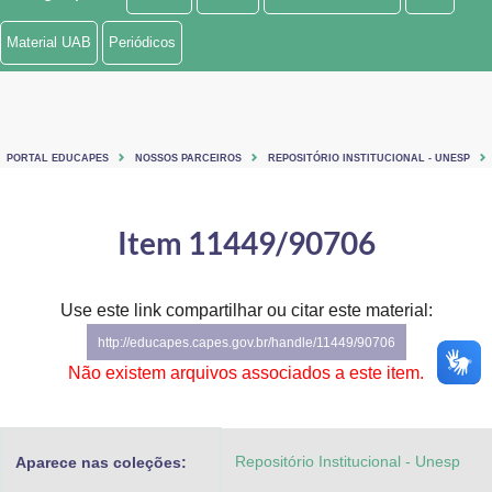
Ministério de Minas e Energia
Material UAB
Periódicos
Ministério da Ciência, Tecnologia, Inovações e Comunicações
Ministério do Meio Ambiente
PORTAL EDUCAPES
NOSSOS PARCEIROS
REPOSITÓRIO INSTITUCIONAL - UNESP
Ministério do Turismo
Ministério do Desenvolvimento Regional
Item 11449/90706
Controladoria-Geral da União
Use este link compartilhar ou citar este material:
Ministério da Mulher, da Família e dos Direitos Humanos
http://educapes.capes.gov.br/handle/11449/90706
Secretaria-Geral
Não existem arquivos associados a este item.
Secretaria de Governo
Repositório Institucional - Unesp
Aparece nas coleções:
Gabinete de Segurança Institucional