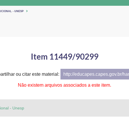
UCIONAL - UNESP
Item 11449/90299
rtilhar ou citar este material:
http://educapes.capes.gov.br/h
Não existem arquivos associados a este item.
cional - Unesp