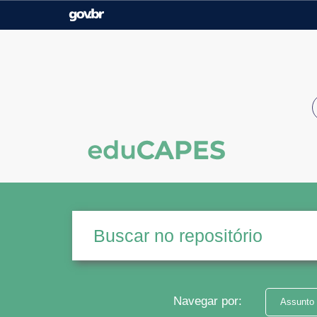
Casa Civil
Ministério da Justiça e
Segurança Pública
Ministério da Agricultura,
Ministério da Educação
Pecuária e Abastecimento
Ministério do Meio Ambiente
Ministério do Turismo
Secretaria de Governo
Gabinete de Segurança
Institucional
Navegar por:
Assunto