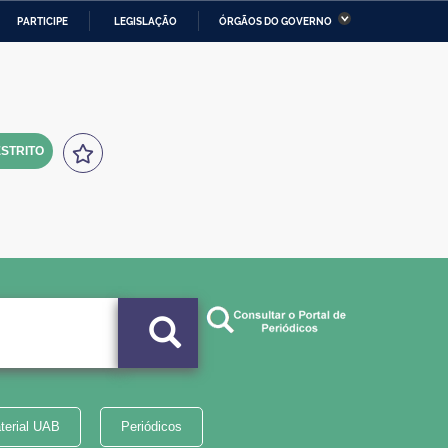
PARTICIPE
LEGISLAÇÃO
ÓRGÃOS DO GOVERNO
stério da Economia
Ministério da Infraestrutura
stério de Minas e Energia
Ministério da Ciência,
Tecnologia, Inovações e
Comunicações
STRITO
tério da Mulher, da Família
Secretaria-Geral
s Direitos Humanos
lto
terial UAB
Periódicos