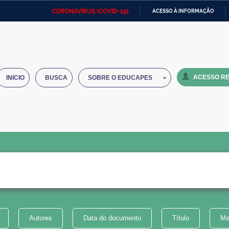
CORONAVÍRUS (COVID-19)
ACESSO À INFORMAÇÃO
Ministério da Defesa
Ministério das Relações
Mini
IR
Exteriores
PARA
O
Ministério da Cidadania
Ministério da Saúde
Mini
CONTEÚDO
ACESSO RE
INICIO
BUSCA
SOBRE O EDUCAPES
Ministério do Desenvolvimento
Controladoria-Geral da União
Minis
Regional
e do
Advocacia-Geral da União
Banco Central do Brasil
Plana
Autores
Data do documento
Título
Ma