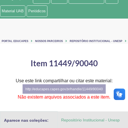
Ministério de Minas e Energia
Material UAB
Periódicos
Ministério da Ciência, Tecnologia, Inovações e Comunicações
Ministério do Meio Ambiente
PORTAL EDUCAPES
NOSSOS PARCEIROS
REPOSITÓRIO INSTITUCIONAL - UNESP
Ministério do Turismo
Ministério do Desenvolvimento Regional
Item 11449/90040
Controladoria-Geral da União
Use este link compartilhar ou citar este material:
Ministério da Mulher, da Família e dos Direitos Humanos
http://educapes.capes.gov.br/handle/11449/90040
Secretaria-Geral
Não existem arquivos associados a este item.
Secretaria de Governo
Repositório Institucional - Unesp
Aparece nas coleções:
Gabinete de Segurança Institucional