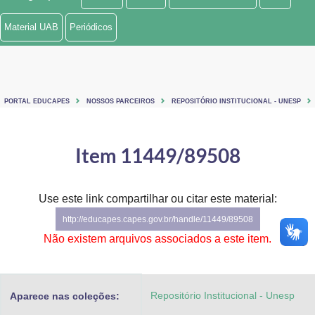
Ministério de Minas e Energia
Material UAB
Periódicos
Ministério da Ciência, Tecnologia, Inovações e Comunicações
Ministério do Meio Ambiente
PORTAL EDUCAPES
NOSSOS PARCEIROS
REPOSITÓRIO INSTITUCIONAL - UNESP
Ministério do Turismo
Ministério do Desenvolvimento Regional
Item 11449/89508
Controladoria-Geral da União
Use este link compartilhar ou citar este material:
Ministério da Mulher, da Família e dos Direitos Humanos
http://educapes.capes.gov.br/handle/11449/89508
Secretaria-Geral
Não existem arquivos associados a este item.
Secretaria de Governo
Repositório Institucional - Unesp
Aparece nas coleções:
Gabinete de Segurança Institucional