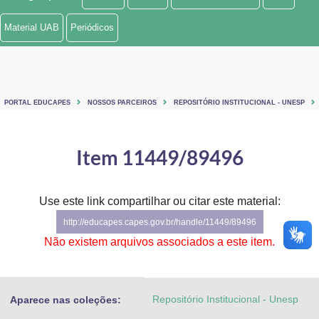
Ministério de Minas e Energia
Material UAB
Periódicos
Ministério da Ciência, Tecnologia, Inovações e Comunicações
Ministério do Meio Ambiente
PORTAL EDUCAPES
NOSSOS PARCEIROS
REPOSITÓRIO INSTITUCIONAL - UNESP
Ministério do Turismo
Ministério do Desenvolvimento Regional
Item 11449/89496
Controladoria-Geral da União
Use este link compartilhar ou citar este material:
Ministério da Mulher, da Família e dos Direitos Humanos
http://educapes.capes.gov.br/handle/11449/89496
Secretaria-Geral
Não existem arquivos associados a este item.
Secretaria de Governo
Repositório Institucional - Unesp
Aparece nas coleções:
Gabinete de Segurança Institucional