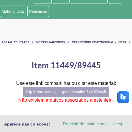
Ministério de Minas e Energia
Material UAB
Periódicos
Ministério da Ciência, Tecnologia, Inovações e Comunicações
Ministério do Meio Ambiente
PORTAL EDUCAPES
NOSSOS PARCEIROS
REPOSITÓRIO INSTITUCIONAL - UNESP
Ministério do Turismo
Ministério do Desenvolvimento Regional
Item 11449/89445
Controladoria-Geral da União
Use este link compartilhar ou citar este material:
Ministério da Mulher, da Família e dos Direitos Humanos
http://educapes.capes.gov.br/handle/11449/89445
Secretaria-Geral
Não existem arquivos associados a este item.
Secretaria de Governo
Repositório Institucional - Unesp
Aparece nas coleções:
Gabinete de Segurança Institucional