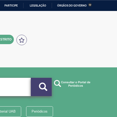
PARTICIPE
LEGISLAÇÃO
ÓRGÃOS DO GOVERNO
stério da Economia
Ministério da Infraestrutura
stério de Minas e Energia
Ministério da Ciência,
Tecnologia, Inovações e
Comunicações
STRITO
tério da Mulher, da Família
Secretaria-Geral
s Direitos Humanos
lto
terial UAB
Periódicos