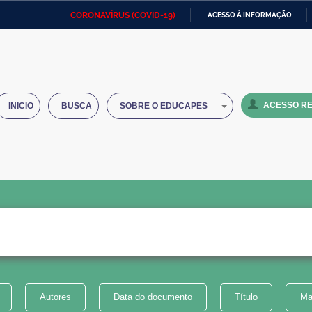
CORONAVÍRUS (COVID-19)
ACESSO À INFORMAÇÃO
Ministério da Defesa
Ministério das Relações
Mini
IR
Exteriores
PARA
O
Ministério da Cidadania
Ministério da Saúde
Mini
CONTEÚDO
ACESSO RE
INICIO
BUSCA
SOBRE O EDUCAPES
Ministério do Desenvolvimento
Controladoria-Geral da União
Minis
Regional
e do
Advocacia-Geral da União
Banco Central do Brasil
Plana
Autores
Data do documento
Título
Ma