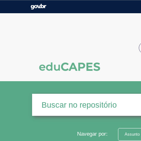
Casa Civil
Ministério da Justiça e
Segurança Pública
Ministério da Agricultura,
Ministério da Educação
Pecuária e Abastecimento
Ministério do Meio Ambiente
Ministério do Turismo
Secretaria de Governo
Gabinete de Segurança
Institucional
Navegar por:
Assunto