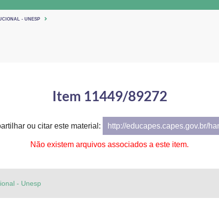
UCIONAL - UNESP
Item 11449/89272
rtilhar ou citar este material:
http://educapes.capes.gov.br/h
Não existem arquivos associados a este item.
cional - Unesp