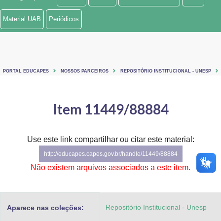
Ministério de Minas e Energia
Material UAB
Periódicos
Ministério da Ciência, Tecnologia, Inovações e Comunicações
Ministério do Meio Ambiente
PORTAL EDUCAPES
NOSSOS PARCEIROS
REPOSITÓRIO INSTITUCIONAL - UNESP
Ministério do Turismo
Ministério do Desenvolvimento Regional
Item 11449/88884
Controladoria-Geral da União
Use este link compartilhar ou citar este material:
Ministério da Mulher, da Família e dos Direitos Humanos
http://educapes.capes.gov.br/handle/11449/88884
Secretaria-Geral
Não existem arquivos associados a este item.
Secretaria de Governo
Repositório Institucional - Unesp
Aparece nas coleções:
Gabinete de Segurança Institucional