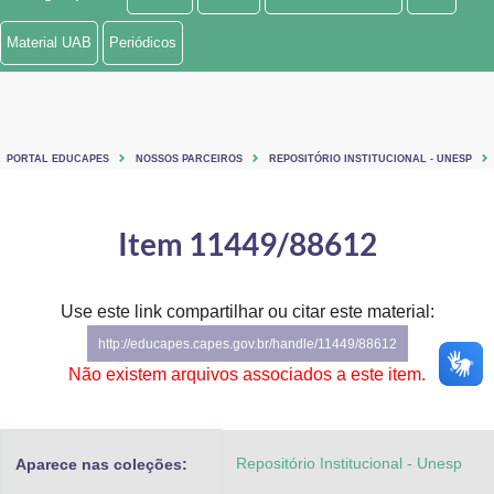
Ministério de Minas e Energia
Material UAB
Periódicos
Ministério da Ciência, Tecnologia, Inovações e Comunicações
Ministério do Meio Ambiente
PORTAL EDUCAPES
NOSSOS PARCEIROS
REPOSITÓRIO INSTITUCIONAL - UNESP
Ministério do Turismo
Ministério do Desenvolvimento Regional
Item 11449/88612
Controladoria-Geral da União
Use este link compartilhar ou citar este material:
Ministério da Mulher, da Família e dos Direitos Humanos
http://educapes.capes.gov.br/handle/11449/88612
Secretaria-Geral
Não existem arquivos associados a este item.
Secretaria de Governo
Repositório Institucional - Unesp
Aparece nas coleções:
Gabinete de Segurança Institucional