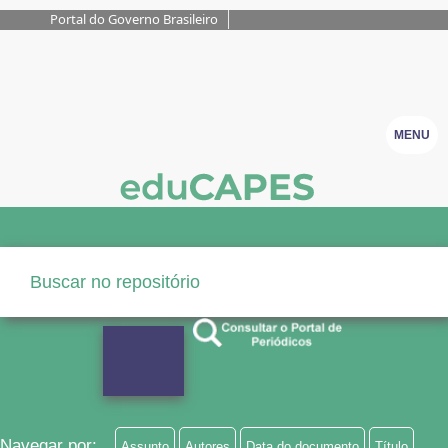
Portal do Governo Brasileiro
MENU
Navegar por:
Assunto
Autores
Data do documento
Título