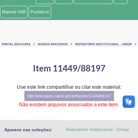
Ministério de Minas e Energia
Material UAB
Periódicos
Ministério da Ciência, Tecnologia, Inovações e Comunicações
Ministério do Meio Ambiente
PORTAL EDUCAPES
NOSSOS PARCEIROS
REPOSITÓRIO INSTITUCIONAL - UNESP
Ministério do Turismo
Ministério do Desenvolvimento Regional
Item 11449/88197
Controladoria-Geral da União
Use este link compartilhar ou citar este material:
Ministério da Mulher, da Família e dos Direitos Humanos
http://educapes.capes.gov.br/handle/11449/88197
Secretaria-Geral
Não existem arquivos associados a este item.
Secretaria de Governo
Repositório Institucional - Unesp
Aparece nas coleções:
Gabinete de Segurança Institucional