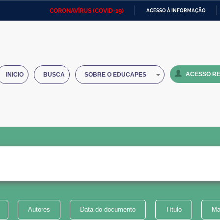
CORONAVÍRUS (COVID-19)
ACESSO À INFORMAÇÃO
Ministério da Defesa
Ministério das Relações
Mini
IR
Exteriores
PARA
O
Ministério da Cidadania
Ministério da Saúde
Mini
CONTEÚDO
ACESSO RE
INICIO
BUSCA
SOBRE O EDUCAPES
Ministério do Desenvolvimento
Controladoria-Geral da União
Minis
Regional
e do
Advocacia-Geral da União
Banco Central do Brasil
Plana
Autores
Data do documento
Título
Ma