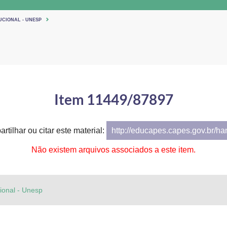
UCIONAL - UNESP
Item 11449/87897
rtilhar ou citar este material:
http://educapes.capes.gov.br/h
Não existem arquivos associados a este item.
cional - Unesp