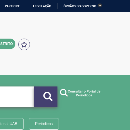
PARTICIPE
LEGISLAÇÃO
ÓRGÃOS DO GOVERNO
stério da Economia
Ministério da Infraestrutura
stério de Minas e Energia
Ministério da Ciência,
Tecnologia, Inovações e
Comunicações
STRITO
tério da Mulher, da Família
Secretaria-Geral
s Direitos Humanos
lto
terial UAB
Periódicos