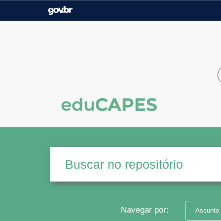
Casa Civil
Ministério da Justiça e
Segurança Pública
Ministério da Agricultura,
Ministério da Educação
Pecuária e Abastecimento
Ministério do Meio Ambiente
Ministério do Turismo
Secretaria de Governo
Gabinete de Segurança
Institucional
Navegar por:
Assunto