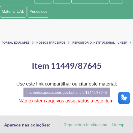
Ministério de Minas e Energia
Material UAB
Periódicos
Ministério da Ciência, Tecnologia, Inovações e Comunicações
Ministério do Meio Ambiente
PORTAL EDUCAPES
NOSSOS PARCEIROS
REPOSITÓRIO INSTITUCIONAL - UNESP
Ministério do Turismo
Ministério do Desenvolvimento Regional
Item 11449/87645
Controladoria-Geral da União
Use este link compartilhar ou citar este material:
Ministério da Mulher, da Família e dos Direitos Humanos
http://educapes.capes.gov.br/handle/11449/87645
Secretaria-Geral
Não existem arquivos associados a este item.
Secretaria de Governo
Repositório Institucional - Unesp
Aparece nas coleções:
Gabinete de Segurança Institucional