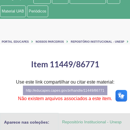
Ministério de Minas e Energia
Material UAB
Periódicos
Ministério da Ciência, Tecnologia, Inovações e Comunicações
Ministério do Meio Ambiente
PORTAL EDUCAPES
NOSSOS PARCEIROS
REPOSITÓRIO INSTITUCIONAL - UNESP
Ministério do Turismo
Ministério do Desenvolvimento Regional
Item 11449/86771
Controladoria-Geral da União
Use este link compartilhar ou citar este material:
Ministério da Mulher, da Família e dos Direitos Humanos
http://educapes.capes.gov.br/handle/11449/86771
Secretaria-Geral
Não existem arquivos associados a este item.
Secretaria de Governo
Repositório Institucional - Unesp
Aparece nas coleções:
Gabinete de Segurança Institucional