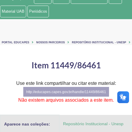
Ministério de Minas e Energia
Material UAB
Periódicos
Ministério da Ciência, Tecnologia, Inovações e Comunicações
Ministério do Meio Ambiente
PORTAL EDUCAPES
NOSSOS PARCEIROS
REPOSITÓRIO INSTITUCIONAL - UNESP
Ministério do Turismo
Ministério do Desenvolvimento Regional
Item 11449/86461
Controladoria-Geral da União
Use este link compartilhar ou citar este material:
Ministério da Mulher, da Família e dos Direitos Humanos
http://educapes.capes.gov.br/handle/11449/86461
Secretaria-Geral
Não existem arquivos associados a este item.
Secretaria de Governo
Repositório Institucional - Unesp
Aparece nas coleções:
Gabinete de Segurança Institucional