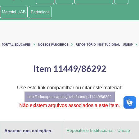
Ministério de Minas e Energia
Material UAB
Periódicos
Ministério da Ciência, Tecnologia, Inovações e Comunicações
Ministério do Meio Ambiente
PORTAL EDUCAPES
NOSSOS PARCEIROS
REPOSITÓRIO INSTITUCIONAL - UNESP
Ministério do Turismo
Ministério do Desenvolvimento Regional
Item 11449/86292
Controladoria-Geral da União
Use este link compartilhar ou citar este material:
Ministério da Mulher, da Família e dos Direitos Humanos
http://educapes.capes.gov.br/handle/11449/86292
Secretaria-Geral
Não existem arquivos associados a este item.
Secretaria de Governo
Repositório Institucional - Unesp
Aparece nas coleções:
Gabinete de Segurança Institucional