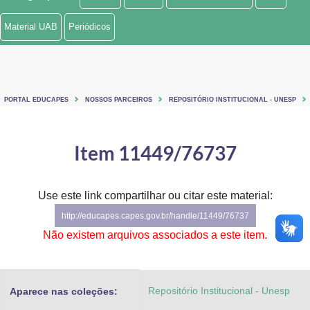
Ministério de Minas e Energia
Material UAB
Periódicos
Ministério da Ciência, Tecnologia, Inovações e Comunicações
Ministério do Meio Ambiente
PORTAL EDUCAPES
NOSSOS PARCEIROS
REPOSITÓRIO INSTITUCIONAL - UNESP
Ministério do Turismo
Ministério do Desenvolvimento Regional
Item 11449/76737
Controladoria-Geral da União
Use este link compartilhar ou citar este material:
Ministério da Mulher, da Família e dos Direitos Humanos
http://educapes.capes.gov.br/handle/11449/76737
Secretaria-Geral
Não existem arquivos associados a este item.
Secretaria de Governo
Repositório Institucional - Unesp
Aparece nas coleções:
Gabinete de Segurança Institucional