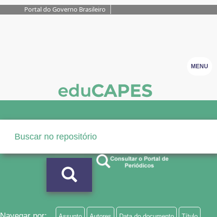
Portal do Governo Brasileiro
MENU
Navegar por:
Assunto
Autores
Data do documento
Título