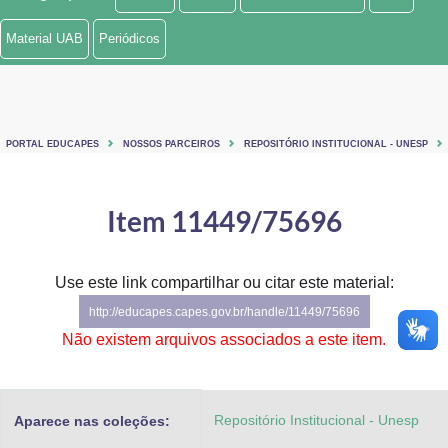
Ministério de Minas e Energia
Material UAB
Periódicos
Ministério da Ciência, Tecnologia, Inovações e Comunicações
Ministério do Meio Ambiente
PORTAL EDUCAPES
NOSSOS PARCEIROS
REPOSITÓRIO INSTITUCIONAL - UNESP
Ministério do Turismo
Ministério do Desenvolvimento Regional
Item 11449/75696
Controladoria-Geral da União
Use este link compartilhar ou citar este material:
Ministério da Mulher, da Família e dos Direitos Humanos
http://educapes.capes.gov.br/handle/11449/75696
Secretaria-Geral
Não existem arquivos associados a este item.
Secretaria de Governo
Repositório Institucional - Unesp
Aparece nas coleções:
Gabinete de Segurança Institucional