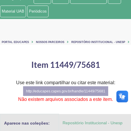
Ministério de Minas e Energia
Material UAB
Periódicos
Ministério da Ciência, Tecnologia, Inovações e Comunicações
Ministério do Meio Ambiente
PORTAL EDUCAPES
NOSSOS PARCEIROS
REPOSITÓRIO INSTITUCIONAL - UNESP
Ministério do Turismo
Ministério do Desenvolvimento Regional
Item 11449/75681
Controladoria-Geral da União
Use este link compartilhar ou citar este material:
Ministério da Mulher, da Família e dos Direitos Humanos
http://educapes.capes.gov.br/handle/11449/75681
Secretaria-Geral
Não existem arquivos associados a este item.
Secretaria de Governo
Repositório Institucional - Unesp
Aparece nas coleções:
Gabinete de Segurança Institucional