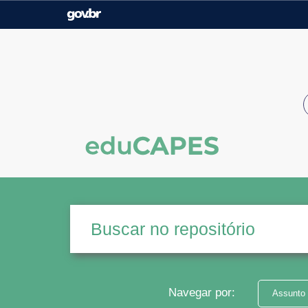
Casa Civil
Ministério da Justiça e
Segurança Pública
Ministério da Agricultura,
Ministério da Educação
Pecuária e Abastecimento
Ministério do Meio Ambiente
Ministério do Turismo
Secretaria de Governo
Gabinete de Segurança
Institucional
Navegar por:
Assunto