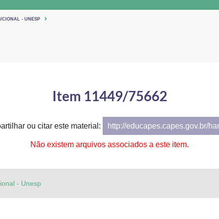
UCIONAL - UNESP
Item 11449/75662
rtilhar ou citar este material:
http://educapes.capes.gov.br/h
Não existem arquivos associados a este item.
cional - Unesp