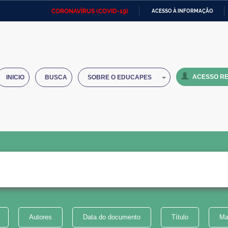
CORONAVÍRUS (COVID-19)
ACESSO À INFORMAÇÃO
Ministério da Defesa
Ministério das Relações
Mini
IR
Exteriores
PARA
O
Ministério da Cidadania
Ministério da Saúde
Mini
CONTEÚDO
ACESSO RE
INICIO
BUSCA
SOBRE O EDUCAPES
Ministério do Desenvolvimento
Controladoria-Geral da União
Minis
Regional
e do
Advocacia-Geral da União
Banco Central do Brasil
Plana
Autores
Data do documento
Título
Ma