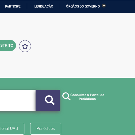
PARTICIPE
LEGISLAÇÃO
ÓRGÃOS DO GOVERNO
stério da Economia
Ministério da Infraestrutura
stério de Minas e Energia
Ministério da Ciência,
Tecnologia, Inovações e
Comunicações
STRITO
tério da Mulher, da Família
Secretaria-Geral
s Direitos Humanos
lto
terial UAB
Periódicos