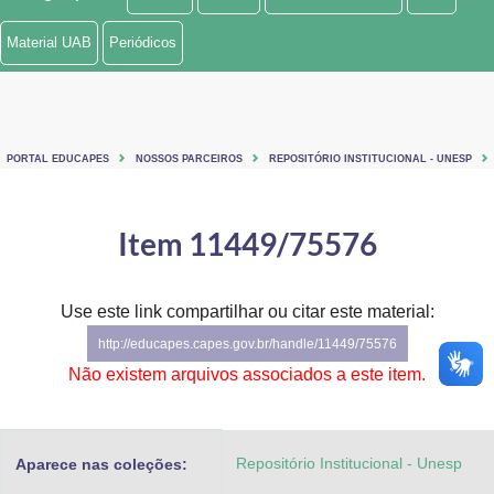
Ministério de Minas e Energia
Material UAB
Periódicos
Ministério da Ciência, Tecnologia, Inovações e Comunicações
Ministério do Meio Ambiente
PORTAL EDUCAPES
NOSSOS PARCEIROS
REPOSITÓRIO INSTITUCIONAL - UNESP
Ministério do Turismo
Ministério do Desenvolvimento Regional
Item 11449/75576
Controladoria-Geral da União
Use este link compartilhar ou citar este material:
Ministério da Mulher, da Família e dos Direitos Humanos
http://educapes.capes.gov.br/handle/11449/75576
Secretaria-Geral
Não existem arquivos associados a este item.
Secretaria de Governo
Repositório Institucional - Unesp
Aparece nas coleções:
Gabinete de Segurança Institucional