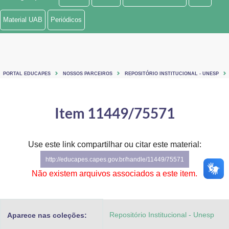
Ministério de Minas e Energia
Material UAB
Periódicos
Ministério da Ciência, Tecnologia, Inovações e Comunicações
Ministério do Meio Ambiente
PORTAL EDUCAPES
NOSSOS PARCEIROS
REPOSITÓRIO INSTITUCIONAL - UNESP
Ministério do Turismo
Ministério do Desenvolvimento Regional
Item 11449/75571
Controladoria-Geral da União
Use este link compartilhar ou citar este material:
Ministério da Mulher, da Família e dos Direitos Humanos
http://educapes.capes.gov.br/handle/11449/75571
Secretaria-Geral
Não existem arquivos associados a este item.
Secretaria de Governo
Repositório Institucional - Unesp
Aparece nas coleções:
Gabinete de Segurança Institucional