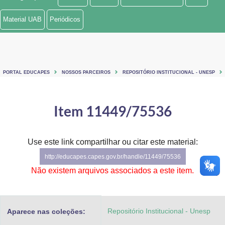
Ministério de Minas e Energia
Material UAB
Periódicos
Ministério da Ciência, Tecnologia, Inovações e Comunicações
Ministério do Meio Ambiente
PORTAL EDUCAPES
NOSSOS PARCEIROS
REPOSITÓRIO INSTITUCIONAL - UNESP
Ministério do Turismo
Ministério do Desenvolvimento Regional
Item 11449/75536
Controladoria-Geral da União
Use este link compartilhar ou citar este material:
Ministério da Mulher, da Família e dos Direitos Humanos
http://educapes.capes.gov.br/handle/11449/75536
Secretaria-Geral
Não existem arquivos associados a este item.
Secretaria de Governo
Repositório Institucional - Unesp
Aparece nas coleções:
Gabinete de Segurança Institucional