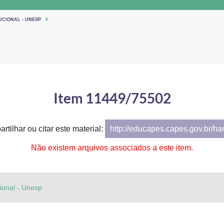
UCIONAL - UNESP
Item 11449/75502
rtilhar ou citar este material:
http://educapes.capes.gov.br/h
Não existem arquivos associados a este item.
cional - Unesp