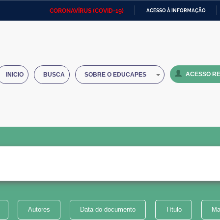
CORONAVÍRUS (COVID-19)
ACESSO À INFORMAÇÃO
Ministério da Defesa
Ministério das Relações
Mini
IR
Exteriores
PARA
O
Ministério da Cidadania
Ministério da Saúde
Mini
CONTEÚDO
ACESSO RE
INICIO
BUSCA
SOBRE O EDUCAPES
Ministério do Desenvolvimento
Controladoria-Geral da União
Minis
Regional
e do
Advocacia-Geral da União
Banco Central do Brasil
Plana
Autores
Data do documento
Título
Ma