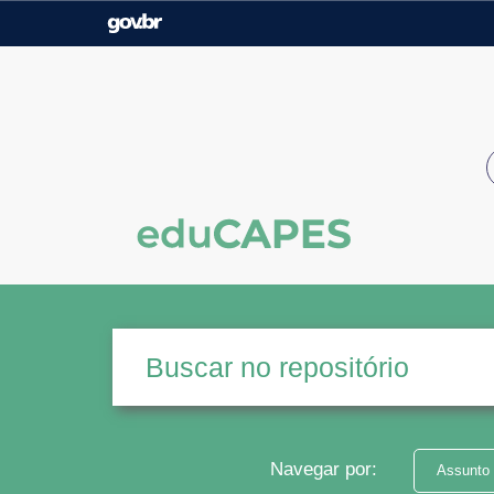
Casa Civil
Ministério da Justiça e
Segurança Pública
Ministério da Agricultura,
Ministério da Educação
Pecuária e Abastecimento
Ministério do Meio Ambiente
Ministério do Turismo
Secretaria de Governo
Gabinete de Segurança
Institucional
Navegar por:
Assunto