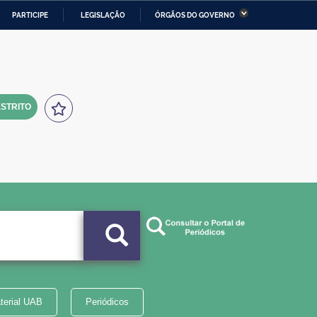
PARTICIPE
LEGISLAÇÃO
ÓRGÃOS DO GOVERNO
stério da Economia
Ministério da Infraestrutura
stério de Minas e Energia
Ministério da Ciência,
Tecnologia, Inovações e
Comunicações
STRITO
tério da Mulher, da Família
Secretaria-Geral
s Direitos Humanos
lto
terial UAB
Periódicos