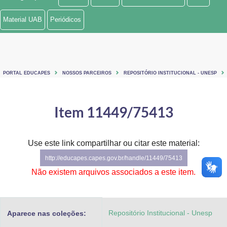
Ministério de Minas e Energia
Material UAB
Periódicos
Ministério da Ciência, Tecnologia, Inovações e Comunicações
Ministério do Meio Ambiente
PORTAL EDUCAPES
NOSSOS PARCEIROS
REPOSITÓRIO INSTITUCIONAL - UNESP
Ministério do Turismo
Ministério do Desenvolvimento Regional
Item 11449/75413
Controladoria-Geral da União
Use este link compartilhar ou citar este material:
Ministério da Mulher, da Família e dos Direitos Humanos
http://educapes.capes.gov.br/handle/11449/75413
Secretaria-Geral
Não existem arquivos associados a este item.
Secretaria de Governo
Repositório Institucional - Unesp
Aparece nas coleções:
Gabinete de Segurança Institucional