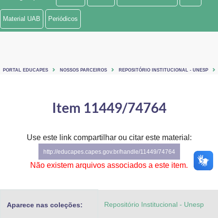
Ministério de Minas e Energia
Material UAB
Periódicos
Ministério da Ciência, Tecnologia, Inovações e Comunicações
Ministério do Meio Ambiente
PORTAL EDUCAPES
NOSSOS PARCEIROS
REPOSITÓRIO INSTITUCIONAL - UNESP
Ministério do Turismo
Ministério do Desenvolvimento Regional
Item 11449/74764
Controladoria-Geral da União
Use este link compartilhar ou citar este material:
Ministério da Mulher, da Família e dos Direitos Humanos
http://educapes.capes.gov.br/handle/11449/74764
Secretaria-Geral
Não existem arquivos associados a este item.
Secretaria de Governo
Repositório Institucional - Unesp
Aparece nas coleções:
Gabinete de Segurança Institucional