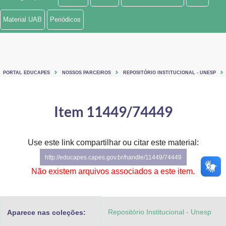
Ministério de Minas e Energia
Material UAB
Periódicos
Ministério da Ciência, Tecnologia, Inovações e Comunicações
Ministério do Meio Ambiente
PORTAL EDUCAPES
NOSSOS PARCEIROS
REPOSITÓRIO INSTITUCIONAL - UNESP
Ministério do Turismo
Ministério do Desenvolvimento Regional
Item 11449/74449
Controladoria-Geral da União
Use este link compartilhar ou citar este material:
Ministério da Mulher, da Família e dos Direitos Humanos
http://educapes.capes.gov.br/handle/11449/74449
Secretaria-Geral
Não existem arquivos associados a este item.
Secretaria de Governo
Repositório Institucional - Unesp
Aparece nas coleções:
Gabinete de Segurança Institucional