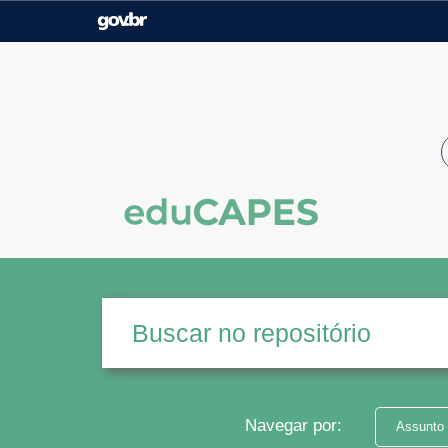
Casa Civil
Ministério da Justiça e
Segurança Pública
Ministério da Agricultura,
Ministério da Educação
Pecuária e Abastecimento
Ministério do Meio Ambiente
Ministério do Turismo
Secretaria de Governo
Gabinete de Segurança
Institucional
Navegar por:
Assunto