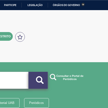
PARTICIPE
LEGISLAÇÃO
ÓRGÃOS DO GOVERNO
stério da Economia
Ministério da Infraestrutura
stério de Minas e Energia
Ministério da Ciência,
Tecnologia, Inovações e
Comunicações
STRITO
tério da Mulher, da Família
Secretaria-Geral
s Direitos Humanos
lto
terial UAB
Periódicos