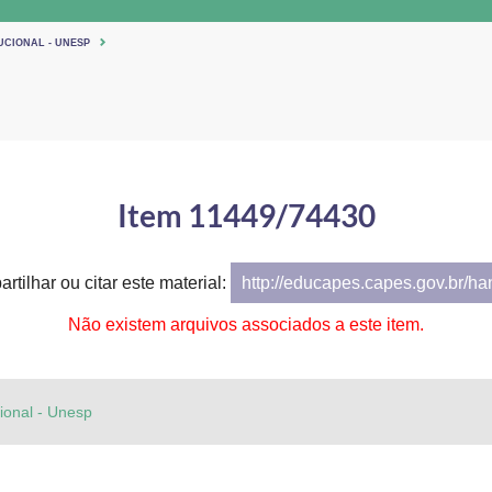
UCIONAL - UNESP
Item 11449/74430
rtilhar ou citar este material:
http://educapes.capes.gov.br/h
Não existem arquivos associados a este item.
cional - Unesp