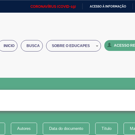
CORONAVÍRUS (COVID-19)
ACESSO À INFORMAÇÃO
Ministério da Defesa
Ministério das Relações
Mini
IR
Exteriores
PARA
O
Ministério da Cidadania
Ministério da Saúde
Mini
CONTEÚDO
ACESSO RE
INICIO
BUSCA
SOBRE O EDUCAPES
Ministério do Desenvolvimento
Controladoria-Geral da União
Minis
Regional
e do
Advocacia-Geral da União
Banco Central do Brasil
Plana
Autores
Data do documento
Título
Ma