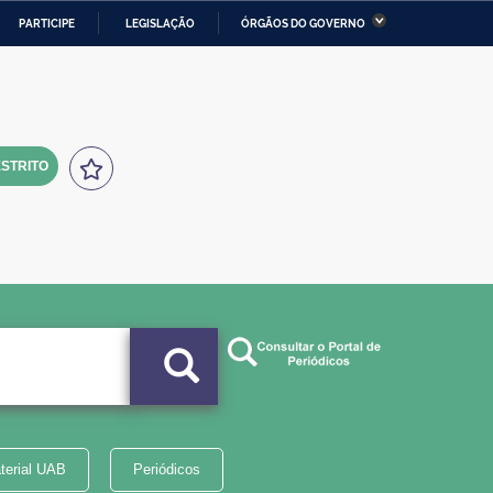
PARTICIPE
LEGISLAÇÃO
ÓRGÃOS DO GOVERNO
stério da Economia
Ministério da Infraestrutura
stério de Minas e Energia
Ministério da Ciência,
Tecnologia, Inovações e
Comunicações
STRITO
tério da Mulher, da Família
Secretaria-Geral
s Direitos Humanos
lto
terial UAB
Periódicos