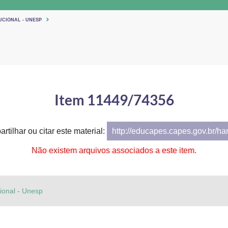
UCIONAL - UNESP
Item 11449/74356
rtilhar ou citar este material:
http://educapes.capes.gov.br/h
Não existem arquivos associados a este item.
cional - Unesp