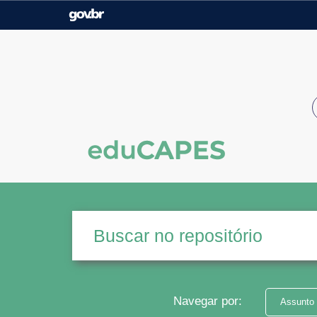
Casa Civil
Ministério da Justiça e
Segurança Pública
Ministério da Agricultura,
Ministério da Educação
Pecuária e Abastecimento
Ministério do Meio Ambiente
Ministério do Turismo
Secretaria de Governo
Gabinete de Segurança
Institucional
Navegar por:
Assunto