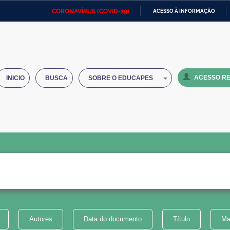
CORONAVÍRUS (COVID-19)
ACESSO À INFORMAÇÃO
Ministério da Defesa
Ministério das Relações
Mini
IR
Exteriores
PARA
O
Ministério da Cidadania
Ministério da Saúde
Mini
CONTEÚDO
ACESSO RE
INICIO
BUSCA
SOBRE O EDUCAPES
Ministério do Desenvolvimento
Controladoria-Geral da União
Minis
Regional
e do
Advocacia-Geral da União
Banco Central do Brasil
Plana
Autores
Data do documento
Título
Ma