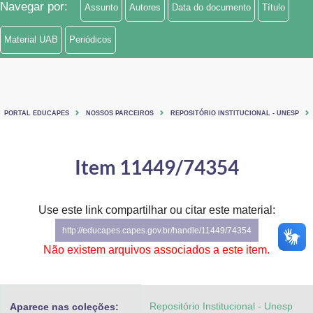
Navegar por:
Assunto
Autores
Data do documento
Título
Ministério de Minas e Energia
Material UAB
Periódicos
Ministério da Ciência, Tecnologia, Inovações e Comunicações
Ministério do Meio Ambiente
Ministério do Turismo
PORTAL EDUCAPES
NOSSOS PARCEIROS
REPOSITÓRIO INSTITUCIONAL - UNESP
Ministério do Desenvolvimento Regional
Item 11449/74354
Controladoria-Geral da União
Ministério da Mulher, da Família e dos Direitos Humanos
Use este link compartilhar ou citar este material:
http://educapes.capes.gov.br/handle/11449/74354
Secretaria-Geral
Não existem arquivos associados a este item.
Secretaria de Governo
Gabinete de Segurança Institucional
Repositório Institucional - Unesp
Aparece nas coleções: