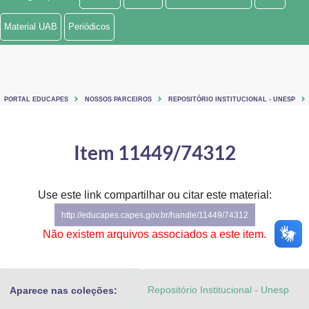
Ministério de Minas e Energia
Material UAB
Periódicos
Ministério da Ciência, Tecnologia, Inovações e Comunicações
Ministério do Meio Ambiente
PORTAL EDUCAPES
NOSSOS PARCEIROS
REPOSITÓRIO INSTITUCIONAL - UNESP
Ministério do Turismo
Ministério do Desenvolvimento Regional
Item 11449/74312
Controladoria-Geral da União
Use este link compartilhar ou citar este material:
Ministério da Mulher, da Família e dos Direitos Humanos
http://educapes.capes.gov.br/handle/11449/74312
Secretaria-Geral
Não existem arquivos associados a este item.
Secretaria de Governo
Repositório Institucional - Unesp
Aparece nas coleções:
Gabinete de Segurança Institucional