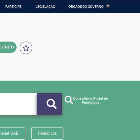
PARTICIPE
LEGISLAÇÃO
ÓRGÃOS DO GOVERNO
stério da Economia
Ministério da Infraestrutura
stério de Minas e Energia
Ministério da Ciência,
Tecnologia, Inovações e
Comunicações
STRITO
tério da Mulher, da Família
Secretaria-Geral
s Direitos Humanos
lto
terial UAB
Periódicos