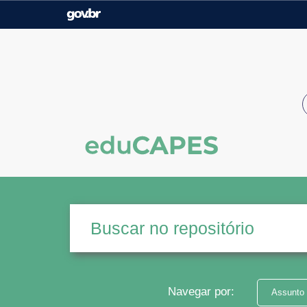
Casa Civil
Ministério da Justiça e
Segurança Pública
Ministério da Agricultura,
Ministério da Educação
Pecuária e Abastecimento
Ministério do Meio Ambiente
Ministério do Turismo
Secretaria de Governo
Gabinete de Segurança
Institucional
Navegar por:
Assunto