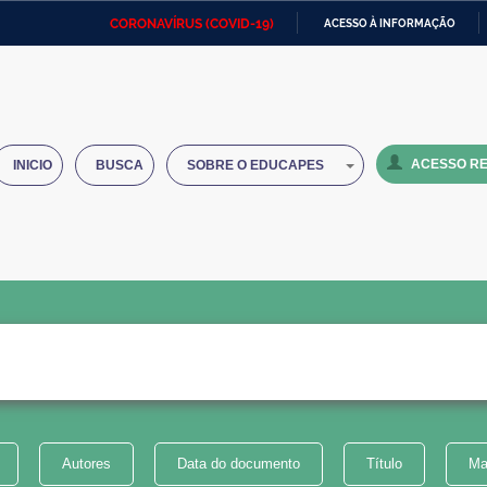
CORONAVÍRUS (COVID-19)
ACESSO À INFORMAÇÃO
Ministério da Defesa
Ministério das Relações
Mini
IR
Exteriores
PARA
O
Ministério da Cidadania
Ministério da Saúde
Mini
CONTEÚDO
ACESSO RE
INICIO
BUSCA
SOBRE O EDUCAPES
Ministério do Desenvolvimento
Controladoria-Geral da União
Minis
Regional
e do
Advocacia-Geral da União
Banco Central do Brasil
Plana
Autores
Data do documento
Título
Ma