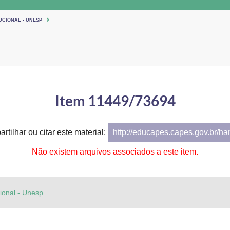
UCIONAL - UNESP
Item 11449/73694
rtilhar ou citar este material:
http://educapes.capes.gov.br/h
Não existem arquivos associados a este item.
cional - Unesp