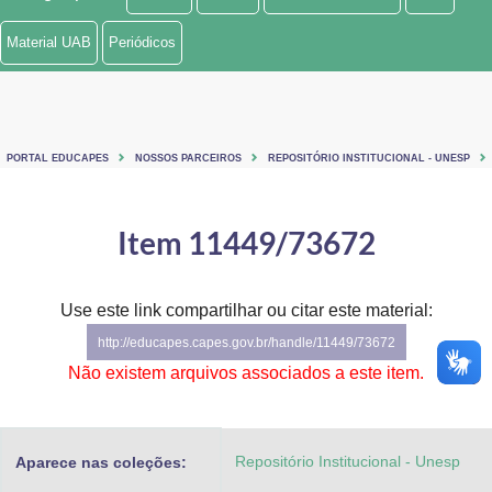
Ministério de Minas e Energia
Material UAB
Periódicos
Ministério da Ciência, Tecnologia, Inovações e Comunicações
Ministério do Meio Ambiente
PORTAL EDUCAPES
NOSSOS PARCEIROS
REPOSITÓRIO INSTITUCIONAL - UNESP
Ministério do Turismo
Ministério do Desenvolvimento Regional
Item 11449/73672
Controladoria-Geral da União
Use este link compartilhar ou citar este material:
Ministério da Mulher, da Família e dos Direitos Humanos
http://educapes.capes.gov.br/handle/11449/73672
Secretaria-Geral
Não existem arquivos associados a este item.
Secretaria de Governo
Repositório Institucional - Unesp
Aparece nas coleções:
Gabinete de Segurança Institucional