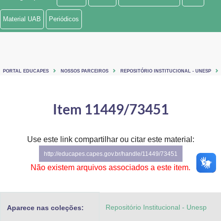
Ministério de Minas e Energia
Material UAB
Periódicos
Ministério da Ciência, Tecnologia, Inovações e Comunicações
Ministério do Meio Ambiente
PORTAL EDUCAPES
NOSSOS PARCEIROS
REPOSITÓRIO INSTITUCIONAL - UNESP
Ministério do Turismo
Ministério do Desenvolvimento Regional
Item 11449/73451
Controladoria-Geral da União
Use este link compartilhar ou citar este material:
Ministério da Mulher, da Família e dos Direitos Humanos
http://educapes.capes.gov.br/handle/11449/73451
Secretaria-Geral
Não existem arquivos associados a este item.
Secretaria de Governo
Repositório Institucional - Unesp
Aparece nas coleções:
Gabinete de Segurança Institucional