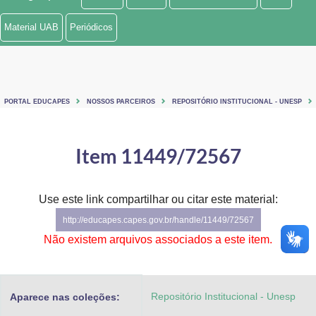
Ministério de Minas e Energia
Material UAB
Periódicos
Ministério da Ciência, Tecnologia, Inovações e Comunicações
Ministério do Meio Ambiente
PORTAL EDUCAPES
NOSSOS PARCEIROS
REPOSITÓRIO INSTITUCIONAL - UNESP
Ministério do Turismo
Ministério do Desenvolvimento Regional
Item 11449/72567
Controladoria-Geral da União
Use este link compartilhar ou citar este material:
Ministério da Mulher, da Família e dos Direitos Humanos
http://educapes.capes.gov.br/handle/11449/72567
Secretaria-Geral
Não existem arquivos associados a este item.
Secretaria de Governo
Repositório Institucional - Unesp
Aparece nas coleções:
Gabinete de Segurança Institucional