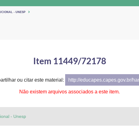
UCIONAL - UNESP
Item 11449/72178
rtilhar ou citar este material:
http://educapes.capes.gov.br/h
Não existem arquivos associados a este item.
cional - Unesp