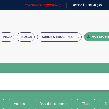
CORONAVÍRUS (COVID-19)
ACESSO À INFORMAÇÃO
Ministério da Defesa
Ministério das Relações
Mini
IR
Exteriores
PARA
O
Ministério da Cidadania
Ministério da Saúde
Mini
CONTEÚDO
ACESSO RE
INICIO
BUSCA
SOBRE O EDUCAPES
Ministério do Desenvolvimento
Controladoria-Geral da União
Minis
Regional
e do
Advocacia-Geral da União
Banco Central do Brasil
Plana
Autores
Data do documento
Título
Ma