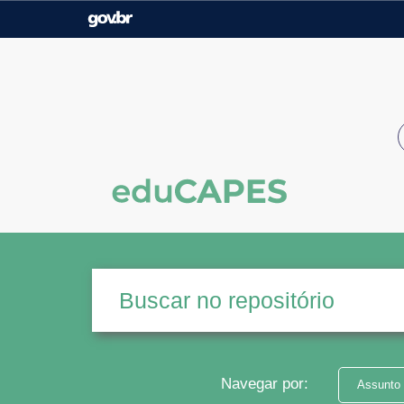
Casa Civil
Ministério da Justiça e
Segurança Pública
Ministério da Agricultura,
Ministério da Educação
Pecuária e Abastecimento
Ministério do Meio Ambiente
Ministério do Turismo
Secretaria de Governo
Gabinete de Segurança
Institucional
Navegar por:
Assunto