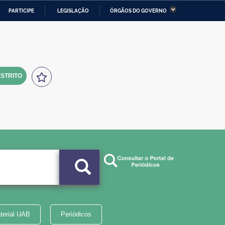
PARTICIPE
LEGISLAÇÃO
ÓRGÃOS DO GOVERNO
stério da Economia
Ministério da Infraestrutura
stério de Minas e Energia
Ministério da Ciência,
Tecnologia, Inovações e
Comunicações
STRITO
tério da Mulher, da Família
Secretaria-Geral
s Direitos Humanos
lto
terial UAB
Periódicos