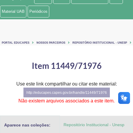
Ministério de Minas e Energia
Material UAB
Periódicos
Ministério da Ciência, Tecnologia, Inovações e Comunicações
Ministério do Meio Ambiente
PORTAL EDUCAPES
NOSSOS PARCEIROS
REPOSITÓRIO INSTITUCIONAL - UNESP
Ministério do Turismo
Ministério do Desenvolvimento Regional
Item 11449/71976
Controladoria-Geral da União
Use este link compartilhar ou citar este material:
Ministério da Mulher, da Família e dos Direitos Humanos
http://educapes.capes.gov.br/handle/11449/71976
Secretaria-Geral
Não existem arquivos associados a este item.
Secretaria de Governo
Repositório Institucional - Unesp
Aparece nas coleções:
Gabinete de Segurança Institucional