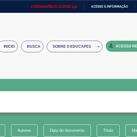
CORONAVÍRUS (COVID-19)
ACESSO À INFORMAÇÃO
Ministério da Defesa
Ministério das Relações
Mini
IR
Exteriores
PARA
O
Ministério da Cidadania
Ministério da Saúde
Mini
CONTEÚDO
ACESSO RE
INICIO
BUSCA
SOBRE O EDUCAPES
Ministério do Desenvolvimento
Controladoria-Geral da União
Minis
Regional
e do
Advocacia-Geral da União
Banco Central do Brasil
Plana
Autores
Data do documento
Título
Ma