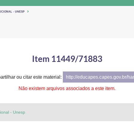
UCIONAL - UNESP
Item 11449/71883
rtilhar ou citar este material:
http://educapes.capes.gov.br/h
Não existem arquivos associados a este item.
cional - Unesp