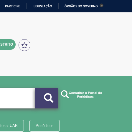
PARTICIPE
LEGISLAÇÃO
ÓRGÃOS DO GOVERNO
stério da Economia
Ministério da Infraestrutura
stério de Minas e Energia
Ministério da Ciência,
Tecnologia, Inovações e
Comunicações
STRITO
tério da Mulher, da Família
Secretaria-Geral
s Direitos Humanos
lto
terial UAB
Periódicos