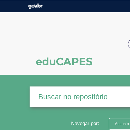
Casa Civil
Ministério da Justiça e
Segurança Pública
Ministério da Agricultura,
Ministério da Educação
Pecuária e Abastecimento
Ministério do Meio Ambiente
Ministério do Turismo
Secretaria de Governo
Gabinete de Segurança
Institucional
Navegar por:
Assunto