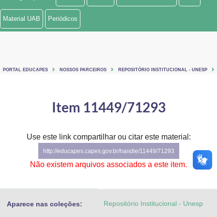
Ministério de Minas e Energia
Material UAB
Periódicos
Ministério da Ciência, Tecnologia, Inovações e Comunicações
Ministério do Meio Ambiente
PORTAL EDUCAPES
NOSSOS PARCEIROS
REPOSITÓRIO INSTITUCIONAL - UNESP
Ministério do Turismo
Ministério do Desenvolvimento Regional
Item 11449/71293
Controladoria-Geral da União
Use este link compartilhar ou citar este material:
Ministério da Mulher, da Família e dos Direitos Humanos
http://educapes.capes.gov.br/handle/11449/71293
Secretaria-Geral
Não existem arquivos associados a este item.
Secretaria de Governo
Repositório Institucional - Unesp
Aparece nas coleções:
Gabinete de Segurança Institucional