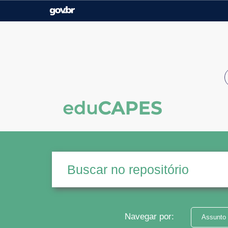
Casa Civil
Ministério da Justiça e
Segurança Pública
Ministério da Agricultura,
Ministério da Educação
Pecuária e Abastecimento
Ministério do Meio Ambiente
Ministério do Turismo
Secretaria de Governo
Gabinete de Segurança
Institucional
Navegar por:
Assunto