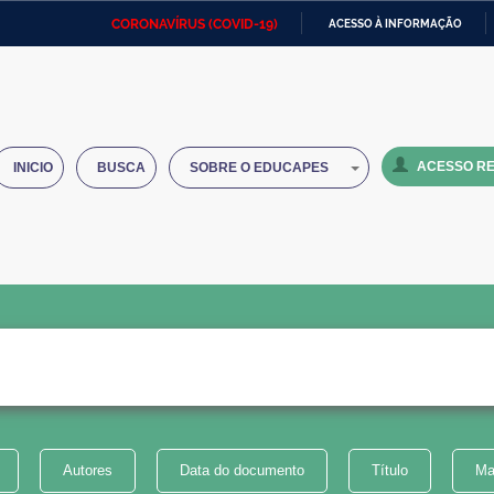
CORONAVÍRUS (COVID-19)
ACESSO À INFORMAÇÃO
Ministério da Defesa
Ministério das Relações
Mini
IR
Exteriores
PARA
O
Ministério da Cidadania
Ministério da Saúde
Mini
CONTEÚDO
ACESSO RE
INICIO
BUSCA
SOBRE O EDUCAPES
Ministério do Desenvolvimento
Controladoria-Geral da União
Minis
Regional
e do
Advocacia-Geral da União
Banco Central do Brasil
Plana
Autores
Data do documento
Título
Ma