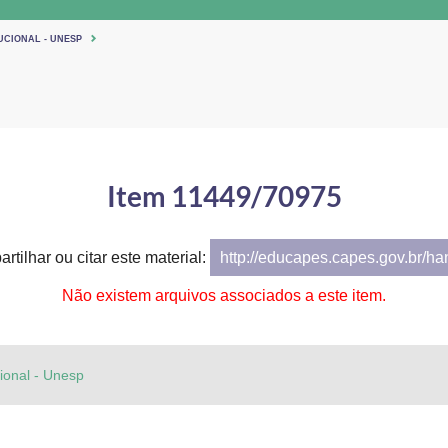
UCIONAL - UNESP
Item 11449/70975
rtilhar ou citar este material:
http://educapes.capes.gov.br/h
Não existem arquivos associados a este item.
cional - Unesp