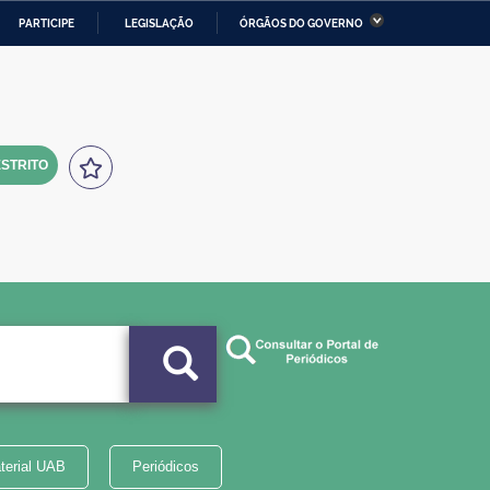
PARTICIPE
LEGISLAÇÃO
ÓRGÃOS DO GOVERNO
stério da Economia
Ministério da Infraestrutura
stério de Minas e Energia
Ministério da Ciência,
Tecnologia, Inovações e
Comunicações
STRITO
tério da Mulher, da Família
Secretaria-Geral
s Direitos Humanos
lto
terial UAB
Periódicos