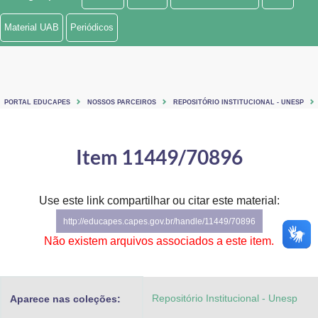
Ministério de Minas e Energia
Material UAB
Periódicos
Ministério da Ciência, Tecnologia, Inovações e Comunicações
Ministério do Meio Ambiente
PORTAL EDUCAPES
NOSSOS PARCEIROS
REPOSITÓRIO INSTITUCIONAL - UNESP
Ministério do Turismo
Ministério do Desenvolvimento Regional
Item 11449/70896
Controladoria-Geral da União
Use este link compartilhar ou citar este material:
Ministério da Mulher, da Família e dos Direitos Humanos
http://educapes.capes.gov.br/handle/11449/70896
Secretaria-Geral
Não existem arquivos associados a este item.
Secretaria de Governo
Repositório Institucional - Unesp
Aparece nas coleções:
Gabinete de Segurança Institucional