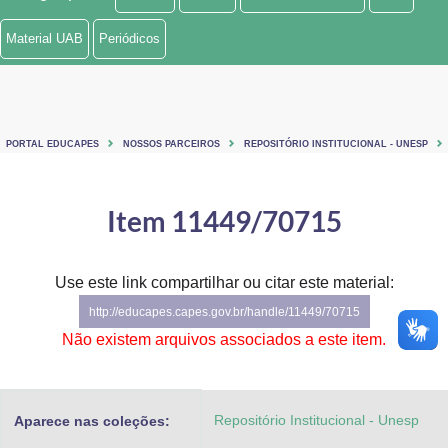
Ministério de Minas e Energia
Material UAB
Periódicos
Ministério da Ciência, Tecnologia, Inovações e Comunicações
Ministério do Meio Ambiente
PORTAL EDUCAPES
NOSSOS PARCEIROS
REPOSITÓRIO INSTITUCIONAL - UNESP
Ministério do Turismo
Ministério do Desenvolvimento Regional
Item 11449/70715
Controladoria-Geral da União
Use este link compartilhar ou citar este material:
Ministério da Mulher, da Família e dos Direitos Humanos
http://educapes.capes.gov.br/handle/11449/70715
Secretaria-Geral
Não existem arquivos associados a este item.
Secretaria de Governo
Repositório Institucional - Unesp
Aparece nas coleções:
Gabinete de Segurança Institucional