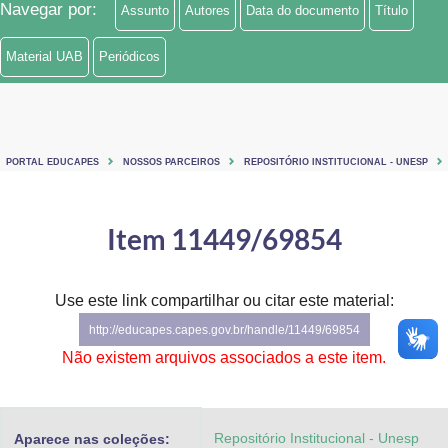
Navegar por:
Assunto
Autores
Data do documento
Título
Ministério de Minas e Energia
Material UAB
Periódicos
Ministério da Ciência, Tecnologia, Inovações e Comunicações
Ministério do Meio Ambiente
Ministério do Turismo
PORTAL EDUCAPES
NOSSOS PARCEIROS
REPOSITÓRIO INSTITUCIONAL - UNESP
Ministério do Desenvolvimento Regional
Item 11449/69854
Controladoria-Geral da União
Ministério da Mulher, da Família e dos Direitos Humanos
Use este link compartilhar ou citar este material:
http://educapes.capes.gov.br/handle/11449/69854
Secretaria-Geral
Não existem arquivos associados a este item.
Secretaria de Governo
Gabinete de Segurança Institucional
Repositório Institucional - Unesp
Aparece nas coleções: