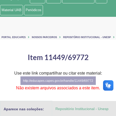
Ministério de Minas e Energia
Material UAB
Periódicos
Ministério da Ciência, Tecnologia, Inovações e Comunicações
Ministério do Meio Ambiente
PORTAL EDUCAPES
NOSSOS PARCEIROS
REPOSITÓRIO INSTITUCIONAL - UNESP
Ministério do Turismo
Ministério do Desenvolvimento Regional
Item 11449/69772
Controladoria-Geral da União
Use este link compartilhar ou citar este material:
Ministério da Mulher, da Família e dos Direitos Humanos
http://educapes.capes.gov.br/handle/11449/69772
Secretaria-Geral
Não existem arquivos associados a este item.
Secretaria de Governo
Repositório Institucional - Unesp
Aparece nas coleções:
Gabinete de Segurança Institucional