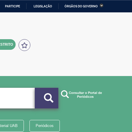
PARTICIPE
LEGISLAÇÃO
ÓRGÃOS DO GOVERNO
stério da Economia
Ministério da Infraestrutura
stério de Minas e Energia
Ministério da Ciência,
Tecnologia, Inovações e
Comunicações
STRITO
tério da Mulher, da Família
Secretaria-Geral
s Direitos Humanos
lto
terial UAB
Periódicos