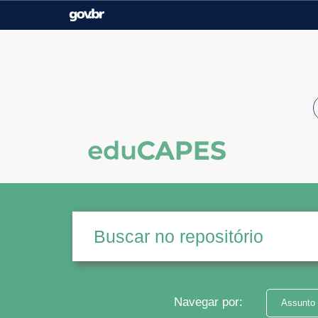
Casa Civil
Ministério da Justiça e
Segurança Pública
Ministério da Agricultura,
Ministério da Educação
Pecuária e Abastecimento
Ministério do Meio Ambiente
Ministério do Turismo
Secretaria de Governo
Gabinete de Segurança
Institucional
Navegar por:
Assunto