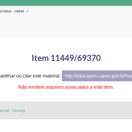
UCIONAL - UNESP
Item 11449/69370
rtilhar ou citar este material:
http://educapes.capes.gov.br/h
Não existem arquivos associados a este item.
cional - Unesp