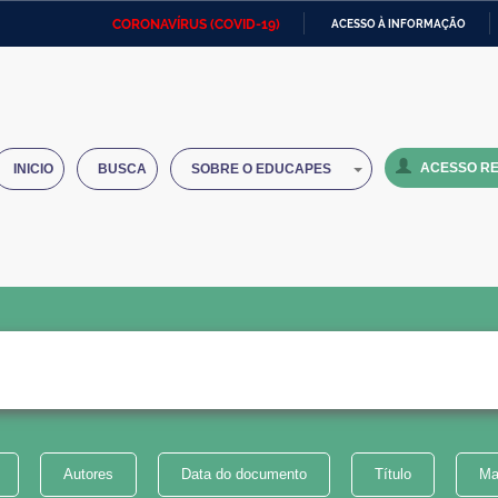
CORONAVÍRUS (COVID-19)
ACESSO À INFORMAÇÃO
Ministério da Defesa
Ministério das Relações
Mini
IR
Exteriores
PARA
O
Ministério da Cidadania
Ministério da Saúde
Mini
CONTEÚDO
ACESSO RE
INICIO
BUSCA
SOBRE O EDUCAPES
Ministério do Desenvolvimento
Controladoria-Geral da União
Minis
Regional
e do
Advocacia-Geral da União
Banco Central do Brasil
Plana
Autores
Data do documento
Título
Ma