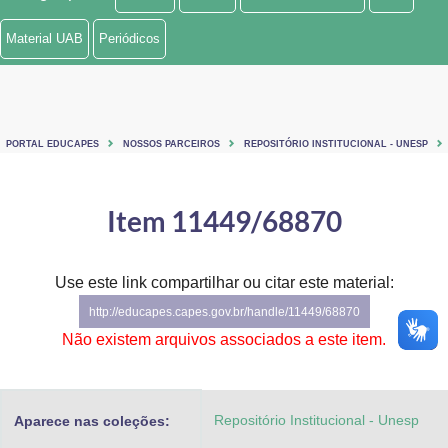
Ministério de Minas e Energia
Material UAB
Periódicos
Ministério da Ciência, Tecnologia, Inovações e Comunicações
Ministério do Meio Ambiente
PORTAL EDUCAPES
NOSSOS PARCEIROS
REPOSITÓRIO INSTITUCIONAL - UNESP
Ministério do Turismo
Ministério do Desenvolvimento Regional
Item 11449/68870
Controladoria-Geral da União
Use este link compartilhar ou citar este material:
Ministério da Mulher, da Família e dos Direitos Humanos
http://educapes.capes.gov.br/handle/11449/68870
Secretaria-Geral
Não existem arquivos associados a este item.
Secretaria de Governo
Repositório Institucional - Unesp
Aparece nas coleções:
Gabinete de Segurança Institucional