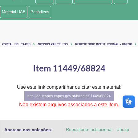
Ministério de Minas e Energia
Material UAB
Periódicos
Ministério da Ciência, Tecnologia, Inovações e Comunicações
Ministério do Meio Ambiente
PORTAL EDUCAPES
NOSSOS PARCEIROS
REPOSITÓRIO INSTITUCIONAL - UNESP
Ministério do Turismo
Ministério do Desenvolvimento Regional
Item 11449/68824
Controladoria-Geral da União
Use este link compartilhar ou citar este material:
Ministério da Mulher, da Família e dos Direitos Humanos
http://educapes.capes.gov.br/handle/11449/68824
Secretaria-Geral
Não existem arquivos associados a este item.
Secretaria de Governo
Repositório Institucional - Unesp
Aparece nas coleções:
Gabinete de Segurança Institucional