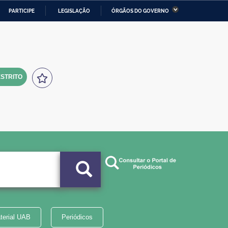
PARTICIPE
LEGISLAÇÃO
ÓRGÃOS DO GOVERNO
stério da Economia
Ministério da Infraestrutura
stério de Minas e Energia
Ministério da Ciência,
Tecnologia, Inovações e
Comunicações
STRITO
tério da Mulher, da Família
Secretaria-Geral
s Direitos Humanos
lto
terial UAB
Periódicos