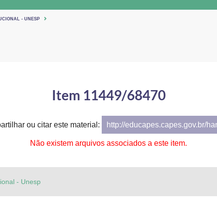
UCIONAL - UNESP
Item 11449/68470
rtilhar ou citar este material:
http://educapes.capes.gov.br/h
Não existem arquivos associados a este item.
cional - Unesp