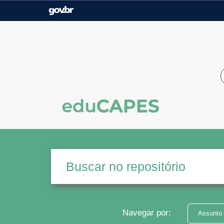
Casa Civil
Ministério da Justiça e
Segurança Pública
Ministério da Agricultura,
Ministério da Educação
Pecuária e Abastecimento
Ministério do Meio Ambiente
Ministério do Turismo
Secretaria de Governo
Gabinete de Segurança
Institucional
Navegar por:
Assunto