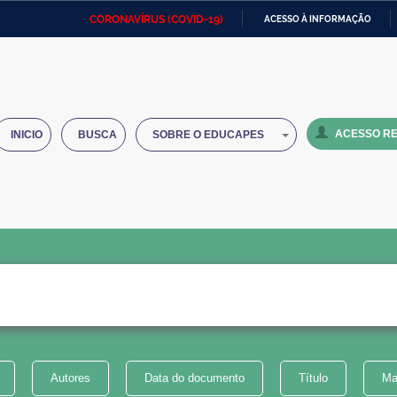
CORONAVÍRUS (COVID-19)
ACESSO À INFORMAÇÃO
Ministério da Defesa
Ministério das Relações
Mini
IR
Exteriores
PARA
O
Ministério da Cidadania
Ministério da Saúde
Mini
CONTEÚDO
ACESSO RE
INICIO
BUSCA
SOBRE O EDUCAPES
Ministério do Desenvolvimento
Controladoria-Geral da União
Minis
Regional
e do
Advocacia-Geral da União
Banco Central do Brasil
Plana
Autores
Data do documento
Título
Ma